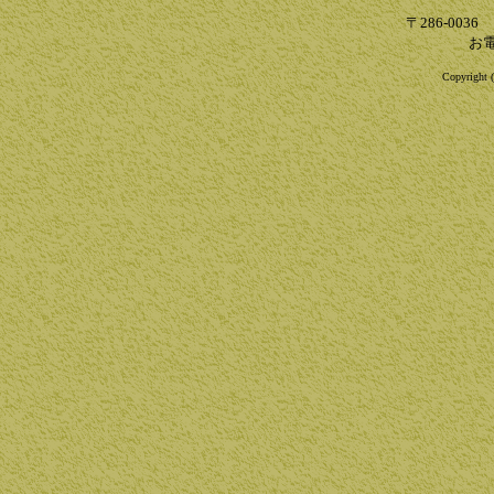
〒286-003
お電
Copyright (