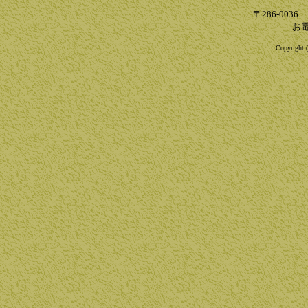
〒286-003
お電
Copyright (